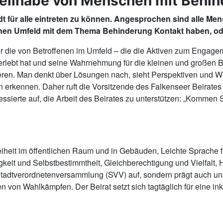
 Teilhabe von Menschen mit Behi
Stadt für alle eintreten zu können. Angesprochen sind alle
genen Umfeld mit dem Thema Behinderung Kontakt haben, od
r die von Betroffenen im Umfeld – die die Aktiven zum Engagem
rlebt hat und seine Wahrnehmung für die kleinen und großen Ba
rieren. Man denkt über Lösungen nach, sieht Perspektiven und
 erkennen. Daher ruft die Vorsitzende des Falkenseer Beirates 
ssierte auf, die Arbeit des Beirates zu unterstützen: „Kommen 
efreiheit im öffentlichen Raum und in Gebäuden, Leichte Sprache 
keit und Selbstbestimmtheit, Gleichberechtigung und Vielfalt, 
er Stadtverordnetenversammlung (SVV) auf, sondern prägt auch u
n Wahlkämpfen. Der Beirat setzt sich tagtäglich für eine inklus