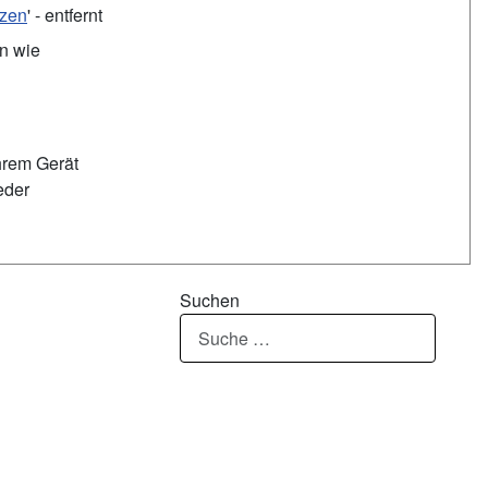
tzen
' - entfernt
en wie
hrem Gerät
eder
Suchen