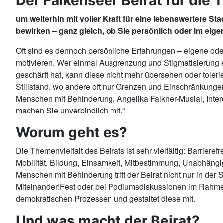
Der Falkenseer Beirat für die
um weiterhin mit voller Kraft für eine lebenswertere 
bewirken – ganz gleich, ob Sie persönlich oder im ei
Oft sind es dennoch persönliche Erfahrungen – eigene ode
motivieren. Wer einmal Ausgrenzung und Stigmatisierung e
geschärft hat, kann diese nicht mehr übersehen oder tole
Stillstand, wo andere oft nur Grenzen und Einschränkungen
Menschen mit Behinderung, Angelika Falkner-Musial, Intere
machen Sie unverbindlich mit.“
Worum geht es?
Die Themenvielfalt des Beirats ist sehr vielfältig: Barrier
Mobilität, Bildung, Einsamkeit, Mitbestimmung, Unabhängig
Menschen mit Behinderung tritt der Beirat nicht nur in d
Miteinander!Fest oder bei Podiumsdiskussionen im Rahmen vo
demokratischen Prozessen und gestaltet diese mit.
Und was macht der Beirat?