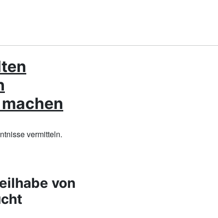
lten
n
h machen
nisse vermitteln.
Teilhabe von
cht