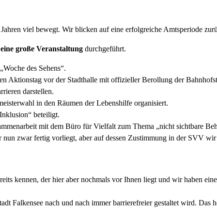
ahren viel bewegt. Wir blicken auf eine erfolgreiche Amtsperiode zurüc
 eine große Veranstaltung
durchgeführt.
 „Woche des Sehens“.
ktionstag vor der Stadthalle mit offizieller Berollung der Bahnhofst
rieren darstellen.
isterwahl in den Räumen der Lebenshilfe organisiert.
klusion“ beteiligt.
ammenarbeit mit dem Büro für Vielfalt zum Thema „nicht sichtbare Be
r nun zwar fertig vorliegt, aber auf dessen Zustimmung in der SVV wi
ereits kennen, der hier aber nochmals vor Ihnen liegt und wir haben ein
dt Falkensee nach und nach immer barrierefreier gestaltet wird. Das he