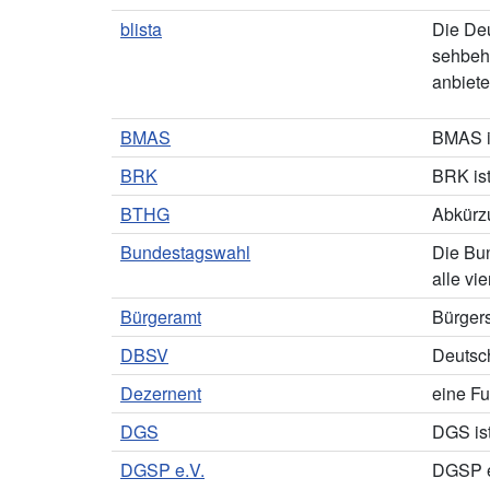
blista
Die Deu
sehbehi
anbiete
BMAS
BMAS is
BRK
BRK ist
BTHG
Abkürz
Bundestagswahl
Die Bu
alle vie
Bürgeramt
Bürger
DBSV
Deutsc
Dezernent
eine Fu
DGS
DGS is
DGSP e.V.
DGSP e.