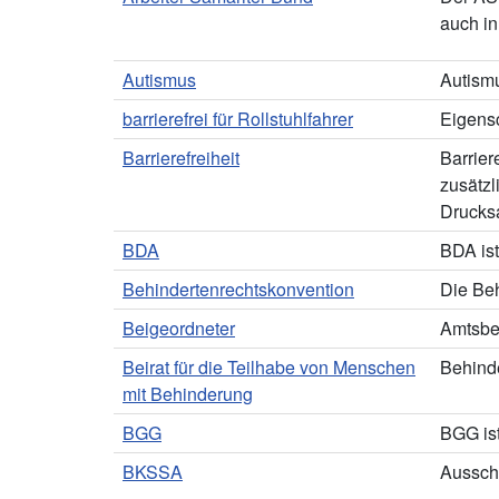
auch in
Autismus
Autismu
barrierefrei für Rollstuhlfahrer
Eigensc
Barrierefreiheit
Barrier
zusätz
Drucks
BDA
BDA ist
Behindertenrechtskonvention
Die Be
Beigeordneter
Amtsbe
Beirat für die Teilhabe von Menschen
Behinde
mit Behinderung
BGG
BGG ist
BKSSA
Ausschu