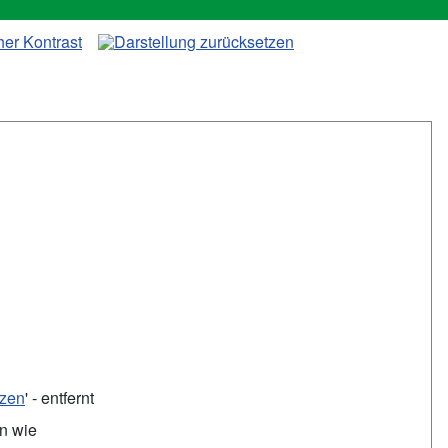
tzen
' - entfernt
en wie