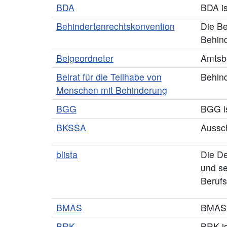
BDA
BDA is
Behindertenrechtskonvention
Die Be
Behin
Beigeordneter
Amtsbe
Beirat für die Teilhabe von
Behind
Menschen mit Behinderung
BGG
BGG is
BKSSA
Aussch
blista
Die De
und se
Berufs
BMAS
BMAS i
BRK
BRK is