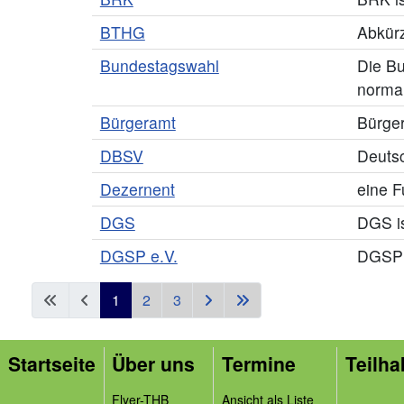
BTHG
Abkürz
Bundestagswahl
Die B
normal
Bürgeramt
Bürge
DBSV
Deuts
Dezernent
eine F
DGS
DGS i
DGSP e.V.
DGSP e
1
2
3
Startseite
Über uns
Termine
Teilha
Flyer-THB
Ansicht als Liste