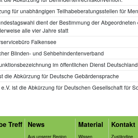
ung für unabhängigen Teilhabeberatungsstellen für Me
undestagswahl dient der Bestimmung der Abgeordneten 
erweise alle vier Jahre statt
rservicebüro Falkensee
cher Blinden- und Sehbehindentenverband
unktionsbezeichnung im öffentlichen Dienst Deutschland
st die Abkürzung für Deutsche Gebärdensprache
.V. ist die Abkürzung für Deutschen Gesellschaft für Soz
be Treff
News
Material
Kontakt
Aus unserer Region
Wissen
Zuständige