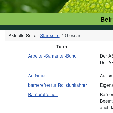
Beir
Aktuelle Seite:
Startseite
Glossar
Term
Arbeiter-Samariter-Bund
Der AS
Der AS
Autismus
Autism
barrierefrei für Rollstuhlfahrer
Eigens
Barrierefreiheit
Barrie
Beeint
auch M