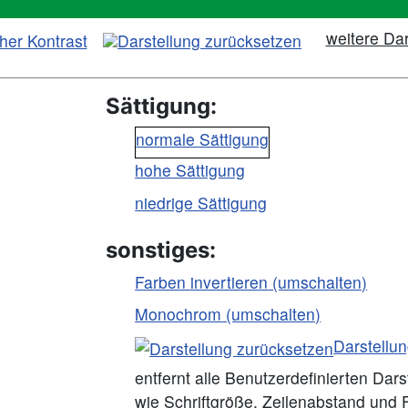
weitere Dar
Sättigung:
normale Sättigung
hohe Sättigung
niedrige Sättigung
sonstiges:
Farben invertieren (umschalten)
Monochrom (umschalten)
Darstellu
entfernt alle Benutzerdefinierten Dar
wie Schriftgröße, Zeilenabstand und 