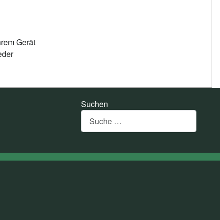
hrem Gerät
eder
Suchen