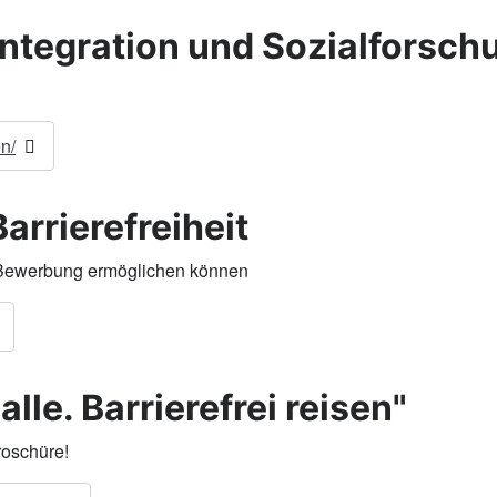
Integration und Sozialforschu
n/
arrierefreiheit
e Bewerbung ermöglichen können
le. Barrierefrei reisen"
roschüre!