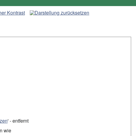
tzen
' - entfernt
en wie