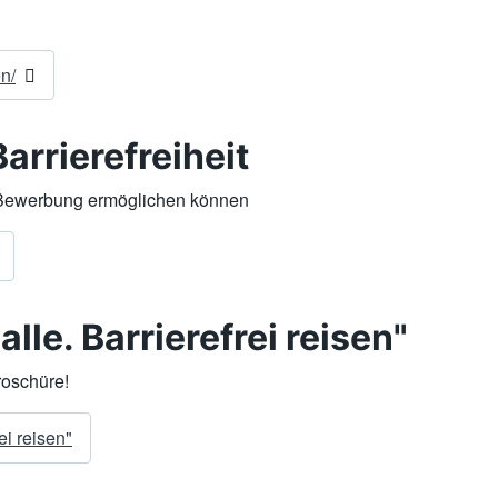
n/
arrierefreiheit
e Bewerbung ermöglichen können
le. Barrierefrei reisen"
roschüre!
ei reisen"