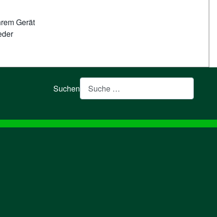
hrem Gerät
eder
Suchen