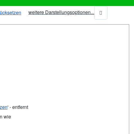
weitere Darstellungsoptionen...
tzen
' - entfernt
en wie