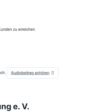
Kunden zu erreichen
och.
Audiobeitrag anhören
ng e. V.