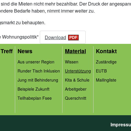
s sind die Mieten nicht mehr bezahlbar. Der Druck der angesp
ndere Bedarfe haben, nimmt immer weiter zu.
gsmarkt zu behaupten.
te Wohnungspolitik"
Download
Treff
News
Material
Kontakt
Aus unserer Region
Wissen
Zuständige
Runder Tisch Inklusion
Unterstützung
EUTB
Jung mit Behinderung
Kita & Schule
Mailingliste
Beispiele Zukunft
Arbeitgeber
Teilhabeplan Fsee
Querschnitt
Impress