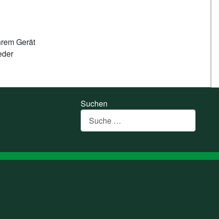
hrem Gerät
eder
Suchen