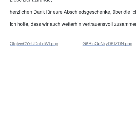
herzlichen Dank für eure Abschiedsgeschenke, über die ic
Ich hoffe, dass wir auch weiterhin vertrauensvoll zusamme
OfqtwvOYsUDoLdWl.png
G6RlnOeNxyDKtZDN.png