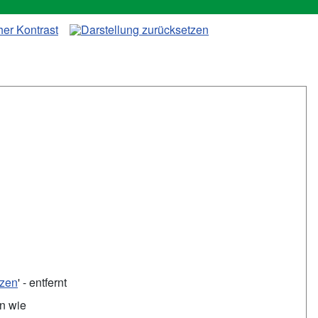
tzen
' - entfernt
en wie