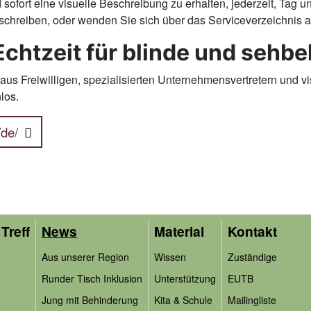
ofort eine visuelle Beschreibung zu erhalten, jederzeit, Tag un
hreiben, oder wenden Sie sich über das Serviceverzeichnis an 
 Echtzeit für blinde und seh
 Freiwilligen, spezialisierten Unternehmensvertretern und visu
los.
de/
Treff
News
Material
Kontakt
Aus unserer Region
Wissen
Zuständige
Runder Tisch Inklusion
Unterstützung
EUTB
Jung mit Behinderung
Kita & Schule
Mailingliste