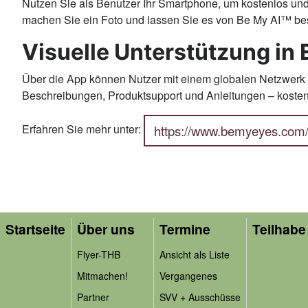
Nutzen Sie als Benutzer Ihr Smartphone, um kostenlos und s
machen Sie ein Foto und lassen Sie es von Be My AI™ besc
Visuelle Unterstützung in
Über die App können Nutzer mit einem globalen Netzwerk aus
Beschreibungen, Produktsupport und Anleitungen – kosten
Erfahren Sie mehr unter:
https://www.bemyeyes.com/
Startseite
Über uns
Termine
Teilhabe 
Flyer-THB
Ansicht als Liste
Mitmachen!
Vergangenes
Partner
SVV + Ausschüsse