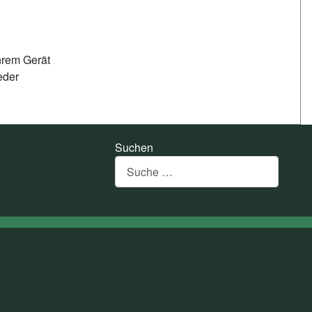
hrem Gerät
eder
Suchen