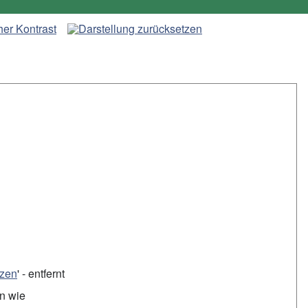
tzen
' - entfernt
en wie