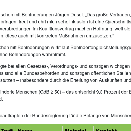
nschen mit Behinderungen Jürgen Dusel: „Das große Vertrauen
ngen, freut und ehrt mich sehr. Inklusion ist eine Querschnitt
chen Verabredungen im Koalitionsvertrag machen Hoffnung, weil 
en, diese auch mit konkreten Maßnahmen umzusetzen.“
hen mit Behinderungen wirkt laut Behindertengleichstellungsge
 ohne Behinderungen wahrnimmt.
gte bei allen Gesetzes-, Verordnungs- und sonstigen wichtigen 
 sind alle Bundesbehörden und sonstigen öffentlichen Stellen 
erstützen – insbesondere durch die Erteilung von Auskünften u
hinderte Menschen (GdB ≥ 50) – das entspricht 9,3 Prozent de
d.
 Beauftragten der Bundesregierung für die Belange von Mensch
Treff
News
Material
Kontakt