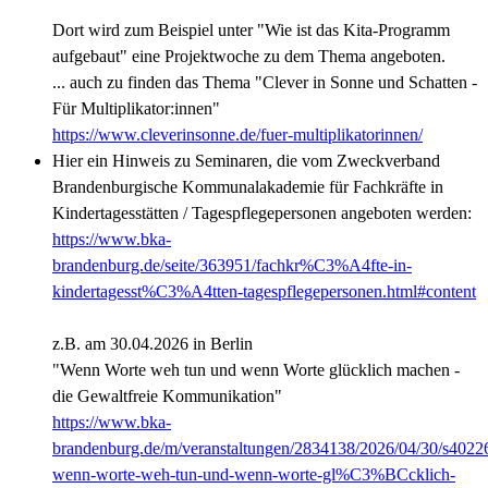
Dort wird zum Beispiel unter "Wie ist das Kita-Programm
aufgebaut" eine Projektwoche zu dem Thema angeboten.
... auch zu finden das Thema "Clever in Sonne und Schatten -
Für Multiplikator:innen"
https://www.cleverinsonne.de/fuer-multiplikatorinnen/
Hier ein Hinweis zu Seminaren, die vom Zweckverband
Brandenburgische Kommunalakademie für Fachkräfte in
Kindertagesstätten / Tagespflegepersonen angeboten werden:
https://www.bka-
brandenburg.de/seite/363951/fachkr%C3%A4fte-in-
kindertagesst%C3%A4tten-tagespflegepersonen.html#content
z.B. am 30.04.2026 in Berlin
"Wenn Worte weh tun und wenn Worte glücklich machen -
die Gewaltfreie Kommunikation"
https://www.bka-
brandenburg.de/m/veranstaltungen/2834138/2026/04/30/s4022
wenn-worte-weh-tun-und-wenn-worte-gl%C3%BCcklich-