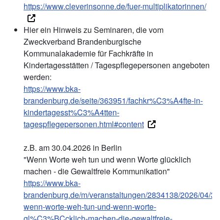
https://www.cleverinsonne.de/fuer-multiplikatorinnen/
Hier ein Hinweis zu Seminaren, die vom
Zweckverband Brandenburgische
Kommunalakademie für Fachkräfte in
Kindertagesstätten / Tagespflegepersonen angeboten
werden:
https://www.bka-
brandenburg.de/seite/363951/fachkr%C3%A4fte-in-
kindertagesst%C3%A4tten-
tagespflegepersonen.html#content
z.B. am 30.04.2026 in Berlin
"Wenn Worte weh tun und wenn Worte glücklich
machen - die Gewaltfreie Kommunikation"
https://www.bka-
brandenburg.de/m/veranstaltungen/2834138/2026/04/3
wenn-worte-weh-tun-und-wenn-worte-
gl%C3%BCcklich-machen-die-gewaltfreie-