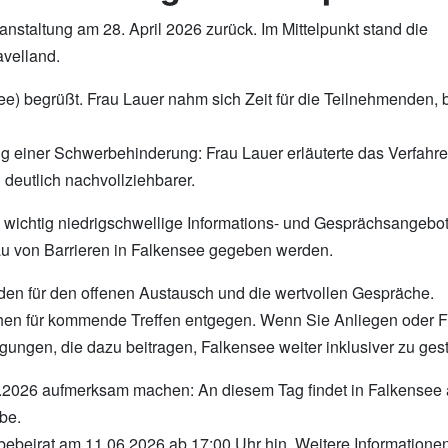
anstaltung am 28. April 2026 zurück. Im Mittelpunkt stand die
velland.
 begrüßt. Frau Lauer nahm sich Zeit für die Teilnehmenden, 
ng einer Schwerbehinderung: Frau Lauer erläuterte das Verfah
deutlich nachvollziehbarer.
ie wichtig niedrigschwellige Informations- und Gesprächsangebot
au von Barrieren in Falkensee gegeben werden.
den für den offenen Austausch und die wertvollen Gespräche.
n für kommende Treffen entgegen. Wenn Sie Anliegen oder Fra
ungen, die dazu beitragen, Falkensee weiter inklusiver zu gest
05.2026 aufmerksam machen: An diesem Tag findet in Falkensee a
abe.
ebeirat am 11.06.2026 ab 17:00 Uhr hin. Weitere Informationen