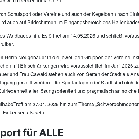
Schwimmbecken funktioniert.
urch Schulsport oder Vereine und auch der Kegelbahn nach Einf
rd auch auf Bildschirmen im Eingangsbereich des Hallenbades
des Waldbades hin. Es öffnet am 14.05.2026 und schließt vorau
rufbar.
errn Neugebauer in die jeweiligen Gruppen der Vereine inklusiv
en mit Einschränkungen wird voraussichtlich im Juni 2026 zur
uer und Frau Oswald stehen auch von Seiten der Stadt als Ans
rfügung gestellt werden. Die Sportanlagen der Stadt sind nicht 
riedenheit aller lösungsorientiert und pragmatisch an solche
ilhabeTreff am 27.04. 2026 hin zum Thema „Schwerbehinderten
 Falkensee als sein.
Sport für ALLE