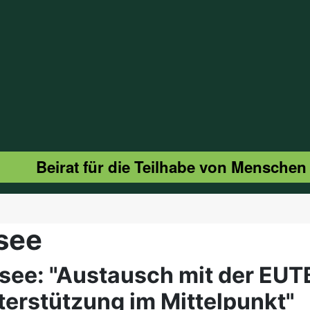
Beirat für die Teilhabe von Menschen
nsee
nsee: "Austausch mit der EUT
erstützung im Mittelpunkt"