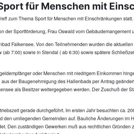
 Sport für Menschen mit Ein
Treff zum Thema Sport für Menschen mit Einschränkungen statt.
n der Sportförderung, Frau Oswald vom Gebäudemangement und
nbad Falkensee. Von den Teilnehmenden wurden die aktuellen Öf
(ab 7:00) sowie in Stendal ( ab 6:30) sowie spätere Schließz
rgergeldempfänger oder Menschen mit niedrigem Einkommen hing
n aus der Baugenehmigung des Hallenbads per Antrag geändert
alkensee als Besitzer weitergegeben werden. Der Zuschuß der St
riebszeit gerade durchgeführt. Im ersten Jahr besuchten ca. 20
 und den umliegenden Gemeinden auf. Bauliche Änderungen im Ha
findet. Den zuständigen Gewerken muß aus rechtlichen Gründe