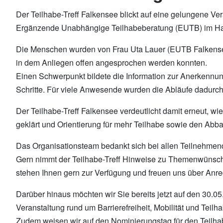
Der Teilhabe-Treff Falkensee blickt auf eine gelungene Ver
Ergänzende Unabhängige Teilhabeberatung (EUTB) im Ha
Die Menschen wurden von Frau Uta Lauer (EUTB Falkensee)
in dem Anliegen offen angesprochen werden konnten.
Einen Schwerpunkt bildete die Information zur Anerkennu
Schritte. Für viele Anwesende wurden die Abläufe dadurch 
Der Teilhabe-Treff Falkensee verdeutlicht damit erneut, w
geklärt und Orientierung für mehr Teilhabe sowie den Abb
Das Organisationsteam bedankt sich bei allen Teilnehmen
Gern nimmt der Teilhabe-Treff Hinweise zu Themenwünsche
stehen Ihnen gern zur Verfügung und freuen uns über Anreg
Darüber hinaus möchten wir Sie bereits jetzt auf den 30.
Veranstaltung rund um Barrierefreiheit, Mobilität und Teilh
Zudem weisen wir auf den Nominierungstag für den Teilhab