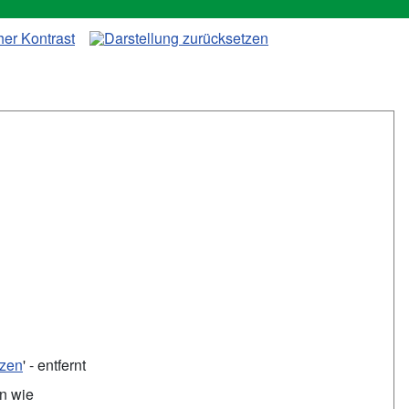
tzen
' - entfernt
en wie