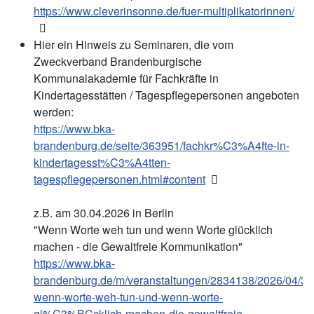
https://www.cleverinsonne.de/fuer-multiplikatorinnen/
Hier ein Hinweis zu Seminaren, die vom
Zweckverband Brandenburgische
Kommunalakademie für Fachkräfte in
Kindertagesstätten / Tagespflegepersonen angeboten
werden:
https://www.bka-
brandenburg.de/seite/363951/fachkr%C3%A4fte-in-
kindertagesst%C3%A4tten-
tagespflegepersonen.html#content
z.B. am 30.04.2026 in Berlin
"Wenn Worte weh tun und wenn Worte glücklich
machen - die Gewaltfreie Kommunikation"
https://www.bka-
brandenburg.de/m/veranstaltungen/2834138/2026/04/3
wenn-worte-weh-tun-und-wenn-worte-
gl%C3%BCcklich-machen-die-gewaltfreie-