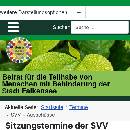
weitere Darstellungsoptionen...
Suchen
Beirat für die Teilhabe von
Menschen mit Behinderung der
Stadt Falkensee
Aktuelle Seite:
Startseite
Termine
SVV + Ausschüsse
Sitzungstermine der SVV