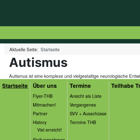
Aktuelle Seite:
Startseite
Autismus
Autismus ist eine komplexe und vielgestaltige neurologische Entw
Startseite
Über uns
Termine
Teilhabe Tr
Flyer-THB
Ansicht als Liste
Mitmachen!
Vergangenes
Partner
SVV + Ausschüsse
History
Termine THB
Viel erreicht!
Stellungnahmen