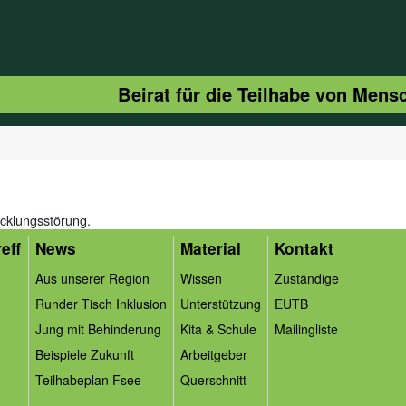
Beirat für die Teilhabe von Men
icklungsstörung.
eff
News
Material
Kontakt
Aus unserer Region
Wissen
Zuständige
Runder Tisch Inklusion
Unterstützung
EUTB
Jung mit Behinderung
Kita & Schule
Mailingliste
Beispiele Zukunft
Arbeitgeber
Teilhabeplan Fsee
Querschnitt