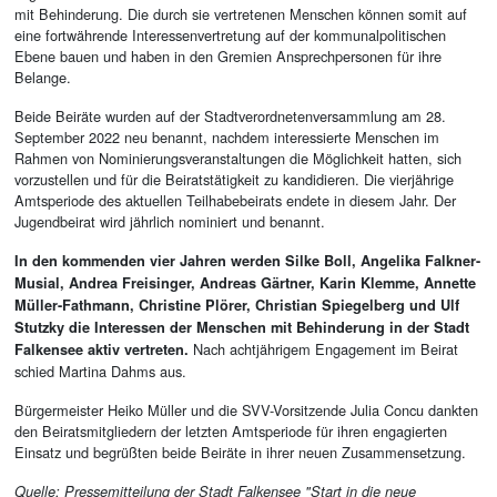
mit Behinderung. Die durch sie vertretenen Menschen können somit auf
eine fortwährende Interessenvertretung auf der kommunalpolitischen
Ebene bauen und haben in den Gremien Ansprechpersonen für ihre
Belange.
Beide Beiräte wurden auf der Stadtverordnetenversammlung am 28.
September 2022 neu benannt, nachdem interessierte Menschen im
Rahmen von Nominierungsveranstaltungen die Möglichkeit hatten, sich
vorzustellen und für die Beiratstätigkeit zu kandidieren. Die vierjährige
Amtsperiode des aktuellen Teilhabebeirats endete in diesem Jahr. Der
Jugendbeirat wird jährlich nominiert und benannt.
In den kommenden vier Jahren werden Silke Boll, Angelika Falkner-
Musial, Andrea Freisinger, Andreas Gärtner, Karin Klemme, Annette
Müller-Fathmann, Christine Plörer, Christian Spiegelberg und Ulf
Stutzky die Interessen der Menschen mit
Behinderung in der Stadt
Nach achtjährigem Engagement im Beirat
Falkensee aktiv vertreten.
schied Martina Dahms aus.
Bürgermeister Heiko Müller und die SVV-Vorsitzende Julia Concu dankten
den Beiratsmitgliedern der letzten Amtsperiode für ihren engagierten
Einsatz und begrüßten beide Beiräte in ihrer neuen Zusammensetzung.
Quelle: Pressemitteilung der Stadt Falkensee "Start in die neue