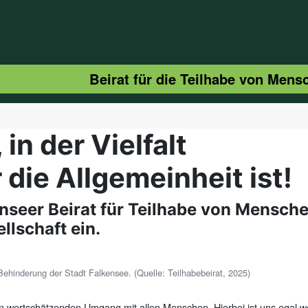
Beirat für die Teilhabe von Men
in der Vielfalt
 die Allgemeinheit ist!
enseer Beirat für Teilhabe von Mensch
llschaft ein.
Behinderung der Stadt Falkensee. (Quelle: Teilhabebeirat, 2025)
 den wertschätzenden Umgang mit allen Menschen. Hierbei ist uns egal 