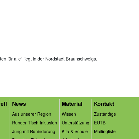
 für alle" liegt in der Nordstadt Braunschweigs.
eff
News
Material
Kontakt
Aus unserer Region
Wissen
Zuständige
Runder Tisch Inklusion
Unterstützung
EUTB
Jung mit Behinderung
Kita & Schule
Mailingliste