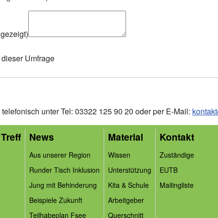
ngezeigt)
dieser Umfrage
telefonisch unter Tel: 03322 125 90 20 oder per E-Mail:
kontakt
Treff
News
Material
Kontakt
Aus unserer Region
Wissen
Zuständige
Runder Tisch Inklusion
Unterstützung
EUTB
Jung mit Behinderung
Kita & Schule
Mailingliste
Beispiele Zukunft
Arbeitgeber
Teilhabeplan Fsee
Querschnitt