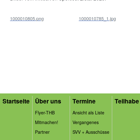
1000010805.png
1000010785_1.jpg
Startseite
Über uns
Termine
Teilhabe 
Flyer-THB
Ansicht als Liste
Mitmachen!
Vergangenes
Partner
SVV + Ausschüsse