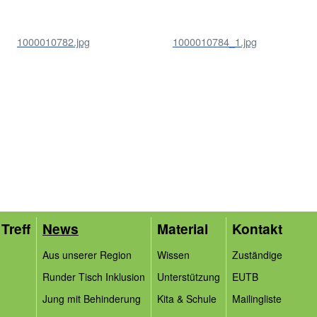
1000010782.jpg
1000010784_1.jpg
Treff
News
Material
Kontakt
Aus unserer Region
Wissen
Zuständige
Runder Tisch Inklusion
Unterstützung
EUTB
Jung mit Behinderung
Kita & Schule
Mailingliste