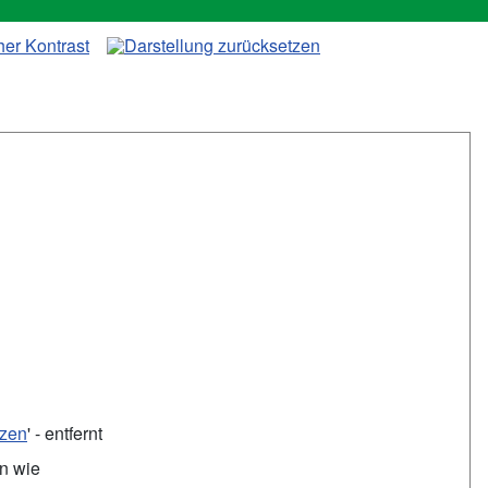
tzen
' - entfernt
en wie