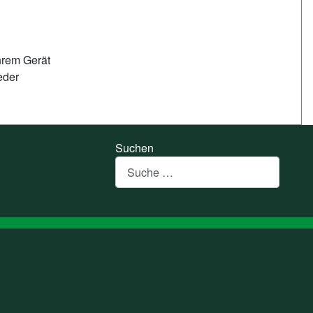
hrem Gerät
eder
Suchen