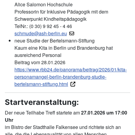
Alice Salomon Hochschule
Professorin für Inklusive Pädagogik mit dem
Schwerpunkt Kindheitspädagogik
TelNr.: (0 30) 9 92 45 - 4 46
schmude@ash-berlin.eu
neue Studie der Bertelsmann-Stiftung
Kaum eine Kita in Berlin und Brandenburg hat
ausreichend Personal
Beitrag vom 28.01.2026
https://www.rbb24.de/panorama/beitrag/2026/01/kita-
personamangel-berlin-brandenburg-studie-
bertelsmann-stiftung.html
Startveranstaltung:
Der neue Teilhabe Treff startete am
27.01.2026 um 17:00
Uhr
im Bistro der Stadthalle Falkensee und richtete sich an
alle, die die Lebensqualität von allen Menschen