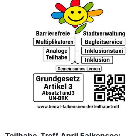
Teilhabe-Treff April Falkensee: